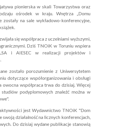
jatywa pionierska w skali Towarzystwa oraz
rodzaju ośrodek w kraju. Wnętrza „Domu
e zostały na sale wykładowo-konferencyjne,
książek.
zwijała się współpraca z uczelniami wyższymi,
agranicznymi. Dziś TNOiK w Toruniu wspiera
ELSA i AIESEC w realizacji projektów i
.
sane zostało porozumienie z Uniwersytetem
niu dotyczące współorganizowania i obsługi
 owocna współpraca trwa do dzisiaj. Więcej
ty studiów podyplomowych znaleźć można w
owe".
 aktywności jest Wydawnictwo TNOiK "Dom
e swoją działalność na licznych konferencjach,
wych. Do dzisiaj wydane publikacje stanowią