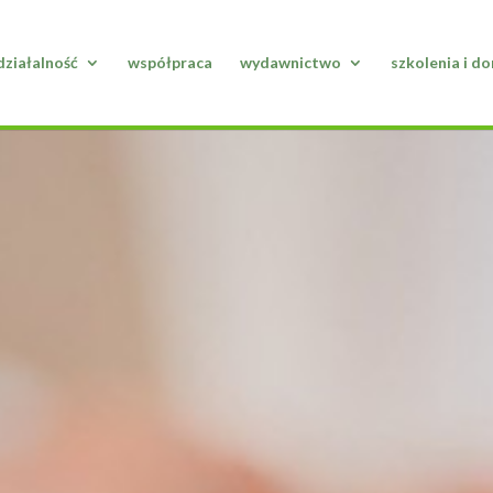
działalność
współpraca
wydawnictwo
szkolenia i d