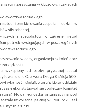
anizacji i zarządzania w kluczowych zakładach
 województwa toruńskiego,
h metod i form kierowania zespołami ludzkimi w
bów siły roboczej,
owniczych i specjalistów w zakresie metod
niem potrzeb występujących w poszczególnych
wództwa toruńskiego.
aryzowanie wiedzy, organizacja szkoleń oraz
o zarządzaniu.
ku wykupiony od osoby prywatnej został
yżowaniu ulic Czerwona Droga 8 i Aleja 500-
anowi własność i siedzibę toruńskiego oddziału
czasie ukonstytuował się Społeczny Komitet
atora”. Nowa jednostka organizacyjna pod
ostała utworzona jesienią w 1988 roku, zaś
a 1 stycznia 1989.