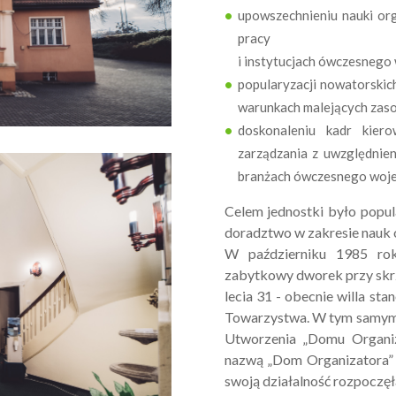
upowszechnieniu nauki org
pracy
i instytucjach ówczesnego
popularyzacji nowatorskic
warunkach malejących zaso
doskonaleniu kadr kier
zarządzania z uwzględnie
branżach ówczesnego woje
Celem jednostki było popul
doradztwo w zakresie nauk 
W październiku 1985 ro
zabytkowy dworek przy skrz
lecia 31 - obecnie willa st
Towarzystwa. W tym samym 
Utworzenia „Domu Organiz
nazwą „Dom Organizatora” z
swoją działalność rozpoczęł